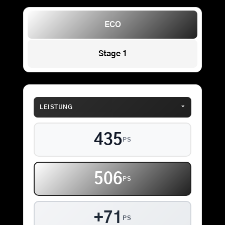
ECO
Stage 1
⌄
LEISTUNG
435
PS
506
PS
+71
PS