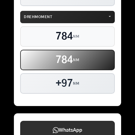
⌄
DREHMOMENT
821
NM
821
NM
+97
NM
WhatsApp