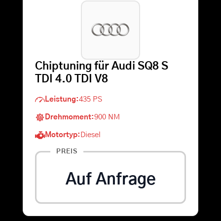
Warenkorb
Suche
Chiptuning für Audi SQ8 S
nach:
TDI 4.0 TDI V8
Leistung:
435 PS
Drehmoment:
900 NM
Motortyp:
Diesel
PREIS
Auf Anfrage