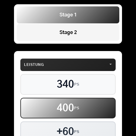
Stage 1
Stage 2
⌄
LEISTUNG
340
PS
400
PS
+60
PS