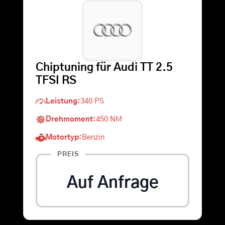
Warenkorb
Suche
Chiptuning für Audi TT 2.5
nach:
TFSI RS
Leistung:
340 PS
Drehmoment:
450 NM
Motortyp:
Benzin
PREIS
Auf Anfrage