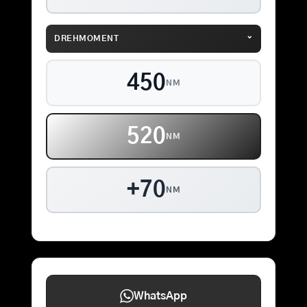
⌄
DREHMOMENT
450
NM
520
NM
+70
NM
WhatsApp