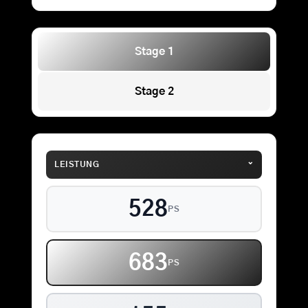
Stage 1
Stage 2
⌄
LEISTUNG
528
PS
683
PS