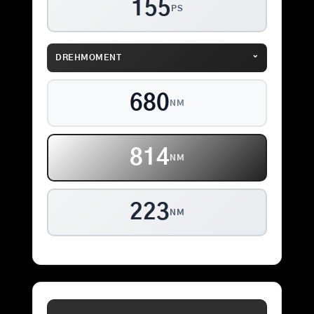
155
PS
⌄
DREHMOMENT
680
NM
855
NM
223
NM