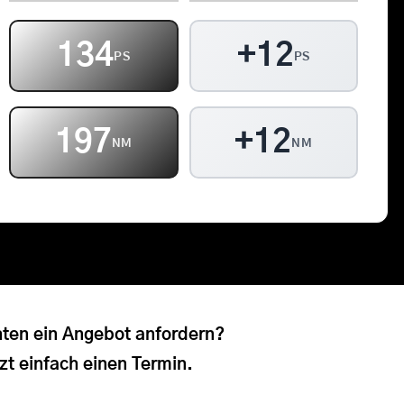
Kontakt
134
+12
PS
PS
Warenkorb
197
+12
NM
NM
ten ein Angebot anfordern?
zt einfach einen Termin.