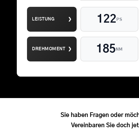
122
LEISTUNG
❯
PS
Suche
185
DREHMOMENT
❯
NM
nach:
Sie haben Fragen oder möch
Vereinbaren Sie doch jet