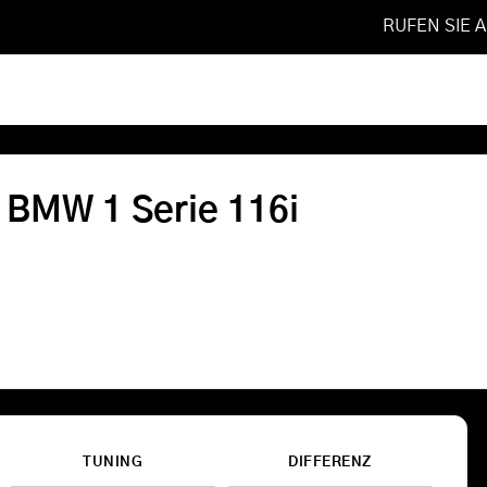
RUFEN SIE 
11
❯
116i
Softwareoptimierung
r BMW 1 Serie 116i
Shop
FAQ
Referenzen
Leistungen
TUNING
DIFFERENZ