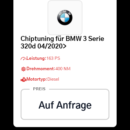
Warenkorb
Suche
Chiptuning für BMW 3 Serie
nach:
320d 04/2020>
Leistung:
163 PS
Drehmoment:
400 NM
Motortyp:
Diesel
PREIS
Auf Anfrage