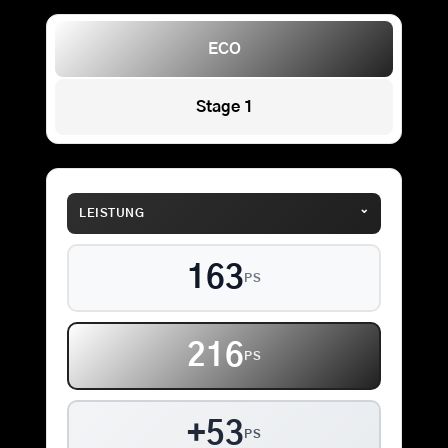
ECO
Stage 1
⌄
LEISTUNG
163
PS
216
PS
+53
PS