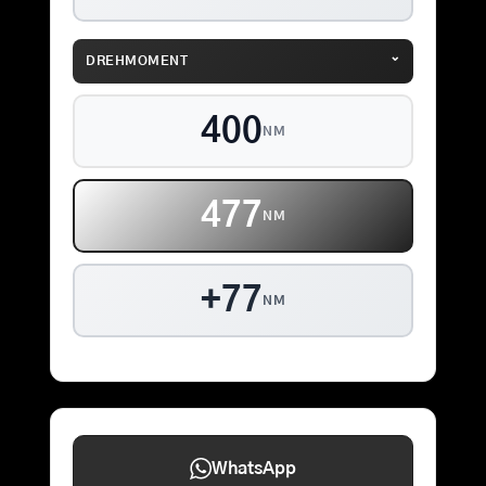
⌄
DREHMOMENT
400
NM
477
NM
+77
NM
WhatsApp