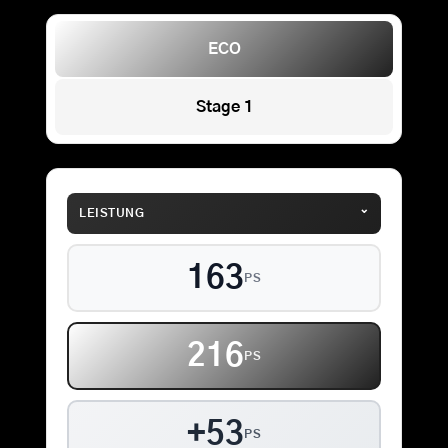
ECO
Stage 1
⌄
LEISTUNG
163
PS
216
PS
+53
PS