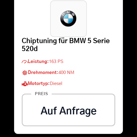
Warenkorb
Suche
Chiptuning für BMW 5 Serie
nach:
520d
Leistung:
163 PS
Drehmoment:
400 NM
Motortyp:
Diesel
PREIS
Auf Anfrage