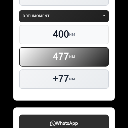
⌄
DREHMOMENT
400
NM
477
NM
+77
NM
WhatsApp