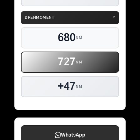
⌄
DREHMOMENT
680
NM
727
NM
+47
NM
WhatsApp