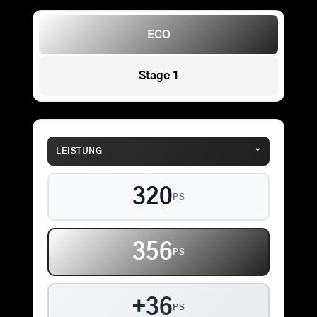
ECO
Stage 1
⌄
LEISTUNG
320
PS
356
PS
+36
PS