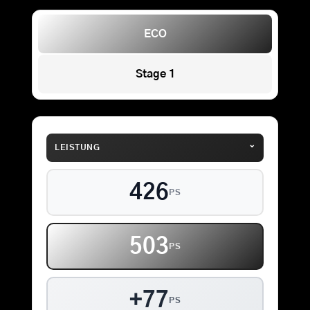
ECO
Stage 1
⌄
LEISTUNG
426
PS
503
PS
+77
PS