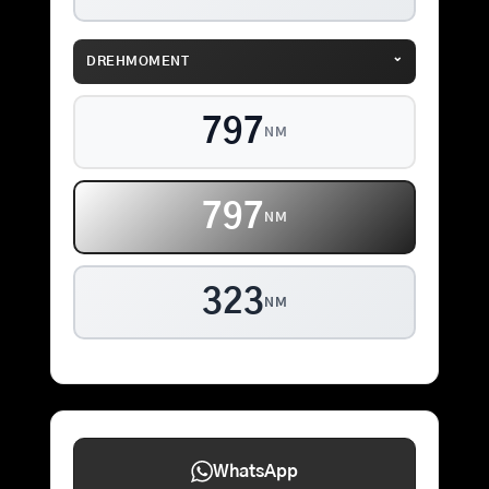
⌄
DREHMOMENT
837
NM
837
NM
323
NM
WhatsApp