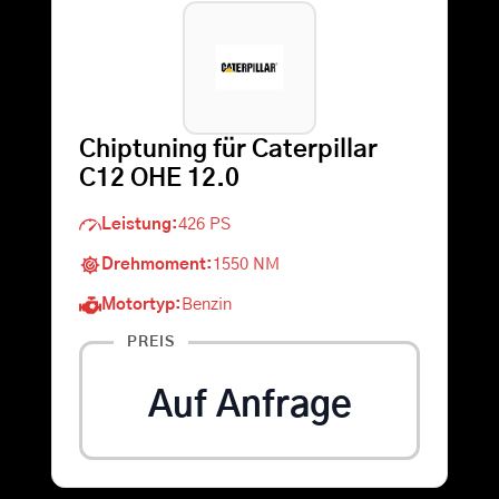
Warenkorb
Suche
Chiptuning für Caterpillar
nach:
C12 OHE 12.0
Leistung:
426 PS
Drehmoment:
1550 NM
Motortyp:
Benzin
PREIS
Auf Anfrage