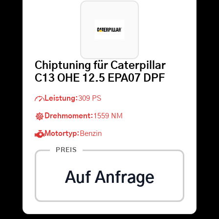
Warenkorb
Suche
Chiptuning für Caterpillar
nach:
C13 OHE 12.5 EPA07 DPF
Leistung:
309 PS
Drehmoment:
1559 NM
Motortyp:
Benzin
PREIS
Auf Anfrage