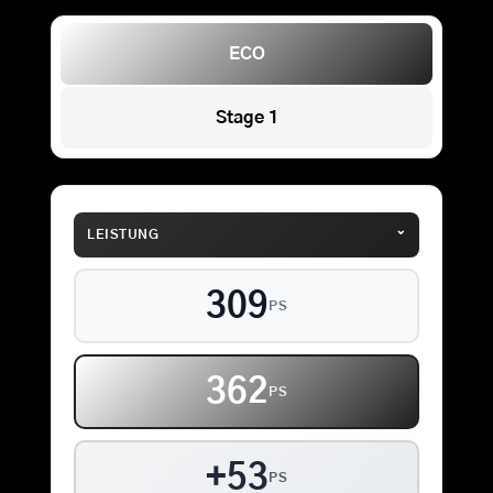
ECO
Stage 1
⌄
LEISTUNG
309
PS
362
PS
+53
PS