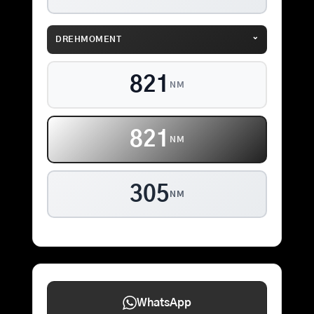
⌄
DREHMOMENT
852
NM
852
NM
305
NM
WhatsApp