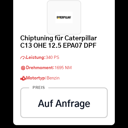
Warenkorb
Suche
Chiptuning für Caterpillar
nach:
C13 OHE 12.5 EPA07 DPF
Leistung:
340 PS
Drehmoment:
1695 NM
Motortyp:
Benzin
PREIS
Auf Anfrage