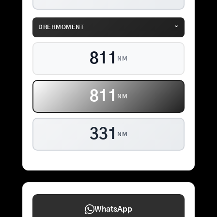
⌄
DREHMOMENT
850
NM
850
NM
331
NM
WhatsApp