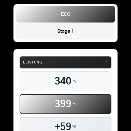
ECO
Stage 1
⌄
LEISTUNG
340
PS
399
PS
+59
PS