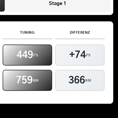
Stage 1
Kontakt
Warenkorb
TUNING
DIFFERENZ
449
+74
PS
PS
813
366
NM
NM