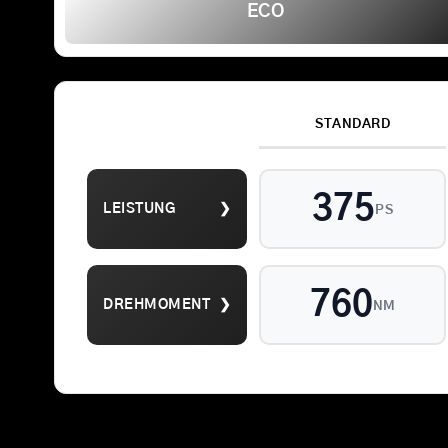
ECO
STANDARD
Suche
nach:
375
LEISTUNG
❯
PS
813
DREHMOMENT
❯
NM