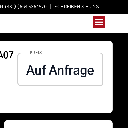
AN +43 (0)664 5364570 |
SCHREIBEN SIE UNS
Toggl
Navig
PA07
PREIS
Auf Anfrage