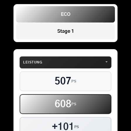
ECO
Stage 1
⌄
LEISTUNG
507
PS
608
PS
+101
PS