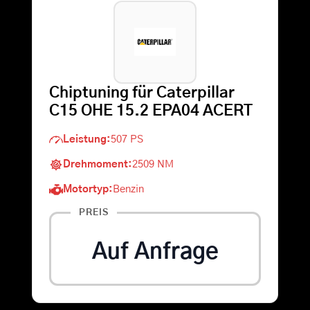
Warenkorb
Suche
Chiptuning für Caterpillar
nach:
C15 OHE 15.2 EPA04 ACERT
Leistung:
507 PS
Drehmoment:
2509 NM
Motortyp:
Benzin
PREIS
Auf Anfrage