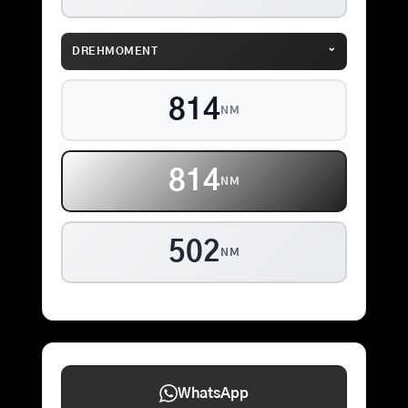
⌄
DREHMOMENT
854
NM
854
NM
502
NM
WhatsApp