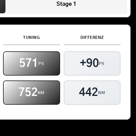
Stage 1
Kontakt
Warenkorb
TUNING
DIFFERENZ
571
+90
PS
PS
805
442
NM
NM