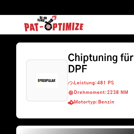
Zum
Inhalt
springen
Softwareoptimierung
❯
LKW
❯
Caterpillar
❯
C15 OHE
❯
Alle
❯
15
Chiptuning fü
DPF
Leistung:
481 PS
Drehmoment:
2238 NM
Motortyp:
Benzin