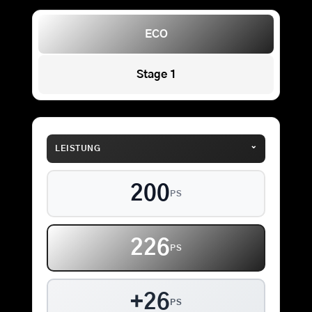
ECO
Stage 1
⌄
LEISTUNG
200
PS
226
PS
+26
PS