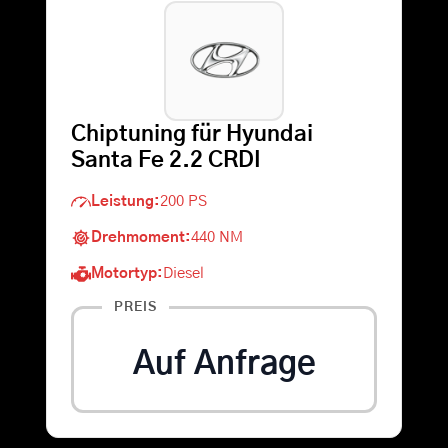
Warenkorb
Suche
Chiptuning für Hyundai
nach:
Santa Fe 2.2 CRDI
Leistung:
200 PS
Drehmoment:
440 NM
Motortyp:
Diesel
PREIS
Auf Anfrage