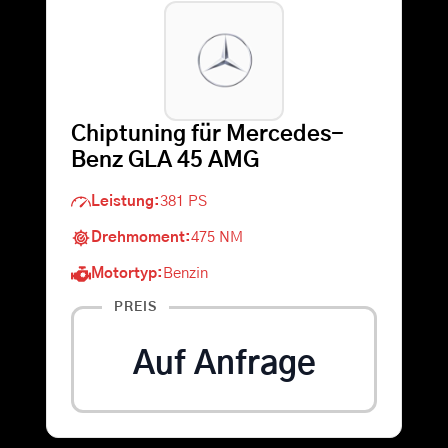
Warenkorb
Suche
Chiptuning für Mercedes-
nach:
Benz GLA 45 AMG
Leistung:
381 PS
Drehmoment:
475 NM
Motortyp:
Benzin
PREIS
Auf Anfrage