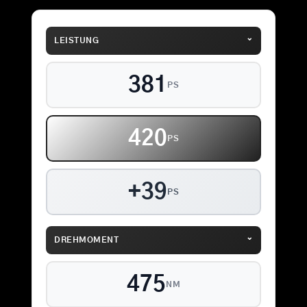
⌄
LEISTUNG
381
PS
420
PS
+39
PS
⌄
DREHMOMENT
475
NM