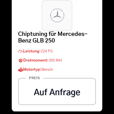
Warenkorb
Suche
Chiptuning für Mercedes-
nach:
Benz GLB 250
Leistung:
224 PS
Drehmoment:
350 NM
Motortyp:
Benzin
PREIS
Auf Anfrage