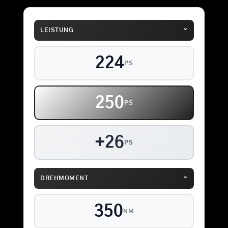
⌄
LEISTUNG
224
PS
250
PS
+26
PS
⌄
DREHMOMENT
350
NM