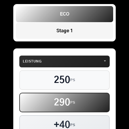
ECO
Stage 1
⌄
LEISTUNG
250
PS
290
PS
+40
PS