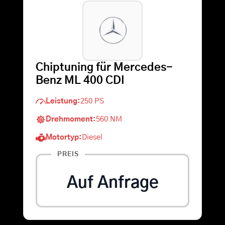
Warenkorb
Suche
Chiptuning für Mercedes-
nach:
Benz ML 400 CDI
Leistung:
250 PS
Drehmoment:
560 NM
Motortyp:
Diesel
PREIS
Auf Anfrage