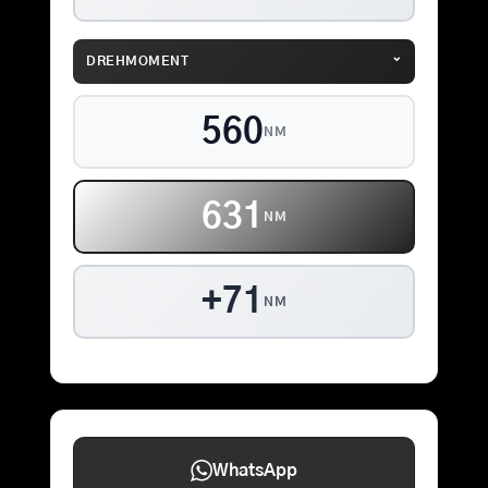
⌄
DREHMOMENT
560
NM
631
NM
+71
NM
WhatsApp