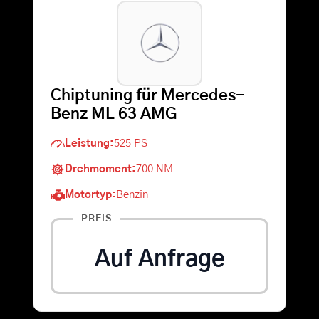
Warenkorb
Suche
Chiptuning für Mercedes-
nach:
Benz ML 63 AMG
Leistung:
525 PS
Drehmoment:
700 NM
Motortyp:
Benzin
PREIS
Auf Anfrage