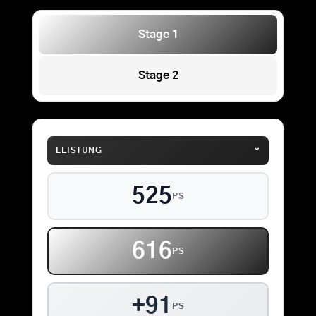
Stage 1
Stage 2
⌄
LEISTUNG
525
PS
616
PS
+91
PS