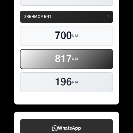
⌄
DREHMOMENT
700
NM
856
NM
196
NM
WhatsApp