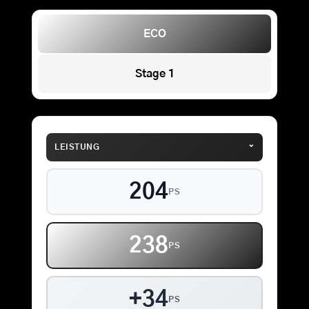
ECO
Stage 1
⌄
LEISTUNG
204
PS
238
PS
+34
PS