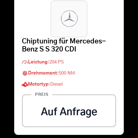
Warenkorb
Suche
Chiptuning für Mercedes-
nach:
Benz S S 320 CDI
Leistung:
204 PS
Drehmoment:
500 NM
Motortyp:
Diesel
PREIS
Auf Anfrage