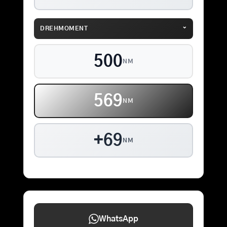
⌄
DREHMOMENT
500
NM
569
NM
+69
NM
WhatsApp