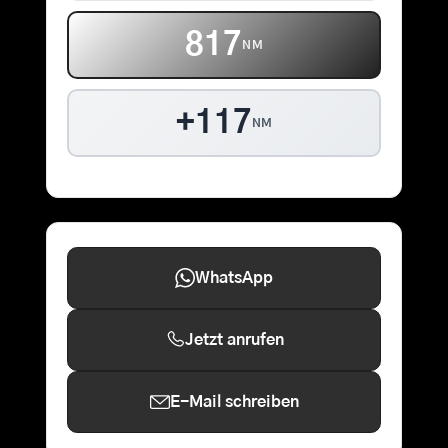
817
NM
+117
NM
WhatsApp
Jetzt anrufen
E-Mail schreiben