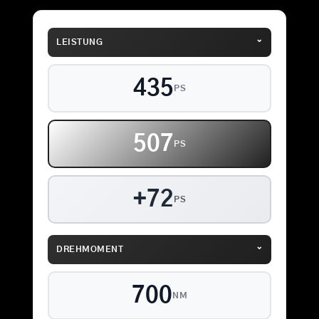
⌄
LEISTUNG
435
PS
507
PS
+72
PS
⌄
DREHMOMENT
700
NM