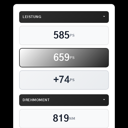
⌄
LEISTUNG
585
PS
659
PS
+74
PS
⌄
DREHMOMENT
857
NM