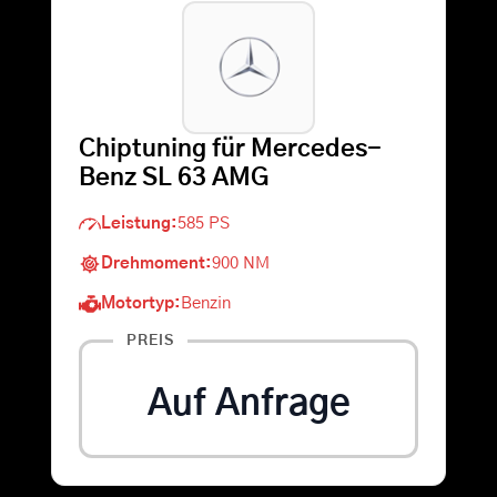
Warenkorb
Suche
Chiptuning für Mercedes-
nach:
Benz SL 63 AMG
Leistung:
585 PS
Drehmoment:
900 NM
Motortyp:
Benzin
PREIS
Auf Anfrage