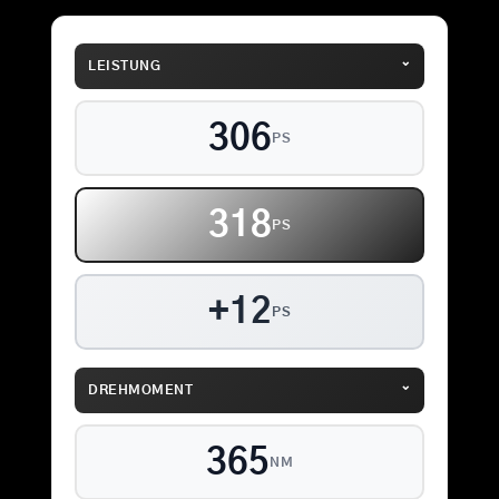
⌄
LEISTUNG
306
PS
318
PS
+12
PS
⌄
DREHMOMENT
365
NM