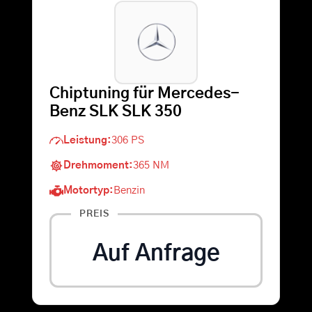
Warenkorb
Suche
Chiptuning für Mercedes-
nach:
Benz SLK SLK 350
Leistung:
306 PS
Drehmoment:
365 NM
Motortyp:
Benzin
PREIS
Auf Anfrage