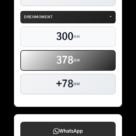
⌄
DREHMOMENT
300
NM
378
NM
+78
NM
WhatsApp