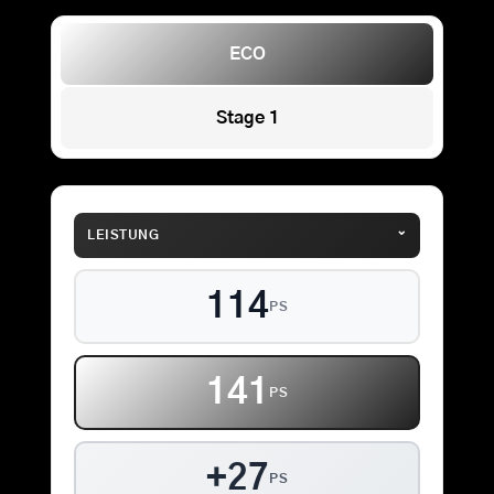
ECO
Stage 1
⌄
LEISTUNG
114
PS
141
PS
+27
PS