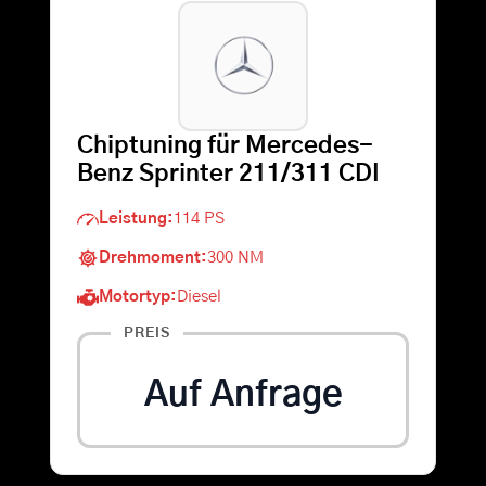
Warenkorb
Suche
Chiptuning für Mercedes-
nach:
Benz Sprinter 211/311 CDI
Leistung:
114 PS
Drehmoment:
300 NM
Motortyp:
Diesel
PREIS
Auf Anfrage