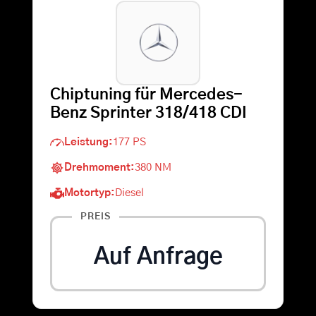
Warenkorb
Suche
Chiptuning für Mercedes-
nach:
Benz Sprinter 318/418 CDI
Leistung:
177 PS
Drehmoment:
380 NM
Motortyp:
Diesel
PREIS
Auf Anfrage