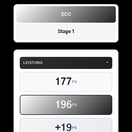
ECO
Stage 1
⌄
LEISTUNG
177
PS
196
PS
+19
PS