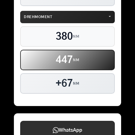
⌄
DREHMOMENT
380
NM
447
NM
+67
NM
WhatsApp