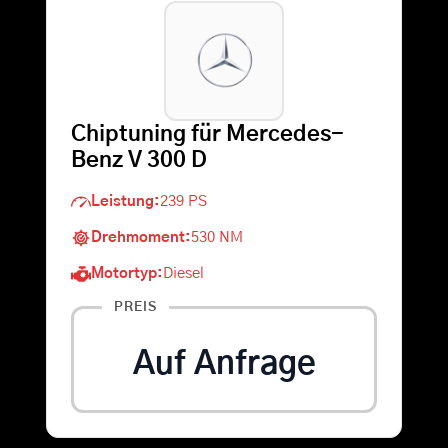
Warenkorb
Suche
Chiptuning für Mercedes-
nach:
Benz V 300 D
Leistung:
239 PS
Drehmoment:
530 NM
Motortyp:
Diesel
PREIS
Auf Anfrage