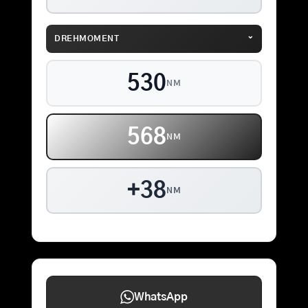
⌄
DREHMOMENT
530
NM
568
NM
+38
NM
WhatsApp