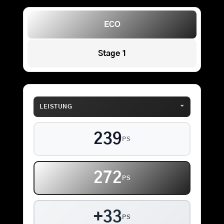
ECO
Stage 1
⌄
LEISTUNG
239
PS
272
PS
+33
PS