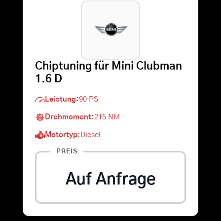
Warenkorb
Suche
Chiptuning für Mini Clubman
nach:
1.6 D
Leistung:
90 PS
Drehmoment:
215 NM
Motortyp:
Diesel
PREIS
Auf Anfrage