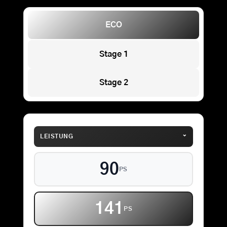
ECO
Stage 1
Stage 2
⌄
LEISTUNG
90
PS
141
PS