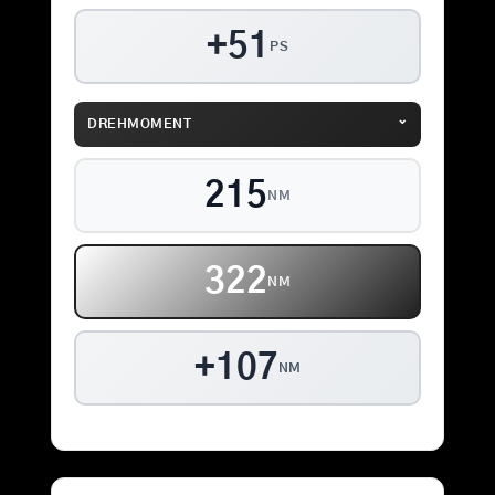
+51
PS
⌄
DREHMOMENT
215
NM
322
NM
+107
NM