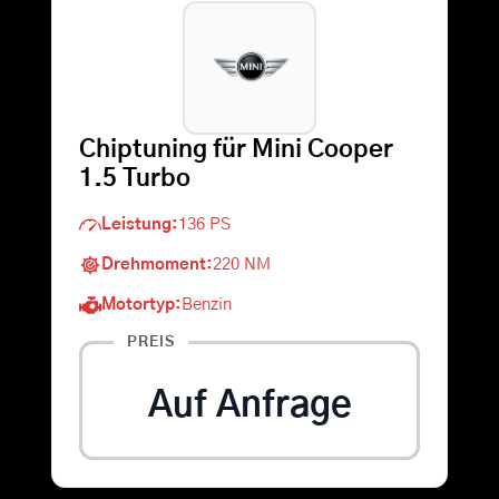
Warenkorb
Suche
Chiptuning für Mini Cooper
nach:
1.5 Turbo
Leistung:
136 PS
Drehmoment:
220 NM
Motortyp:
Benzin
PREIS
Auf Anfrage