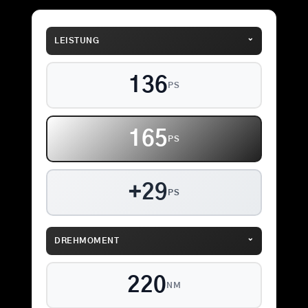
⌄
LEISTUNG
136
PS
165
PS
+29
PS
⌄
DREHMOMENT
220
NM