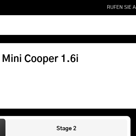
RUFEN SIE 
2007
❯
1.6i
Softwareoptimierung
 Mini Cooper 1.6i
Shop
FAQ
Referenzen
Leistungen
Stage 2