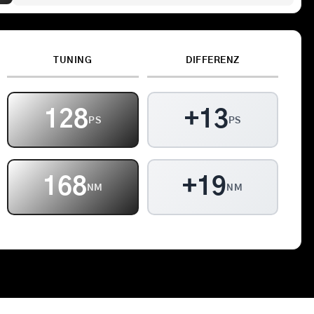
Kontakt
TUNING
DIFFERENZ
Warenkorb
128
+13
PS
PS
168
+19
NM
NM