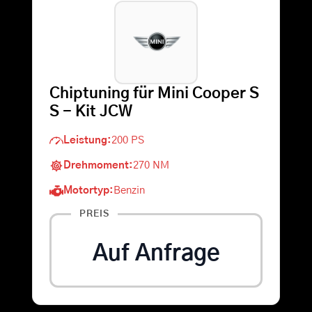
Warenkorb
Suche
Chiptuning für Mini Cooper S
nach:
S - Kit JCW
Leistung:
200 PS
Drehmoment:
270 NM
Motortyp:
Benzin
PREIS
Auf Anfrage