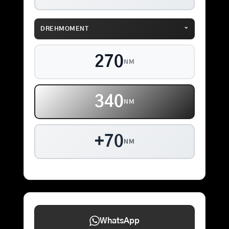
⌄
DREHMOMENT
270
NM
340
NM
+70
NM
WhatsApp