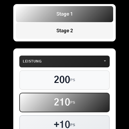
Stage 1
Stage 2
⌄
LEISTUNG
200
PS
210
PS
+10
PS