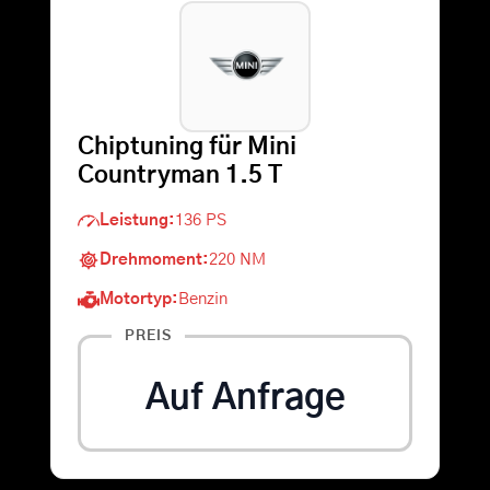
Warenkorb
Suche
Chiptuning für Mini
nach:
Countryman 1.5 T
Leistung:
136 PS
Drehmoment:
220 NM
Motortyp:
Benzin
PREIS
Auf Anfrage