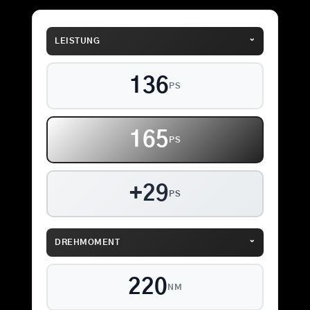
⌄
LEISTUNG
136
PS
165
PS
+29
PS
⌄
DREHMOMENT
220
NM