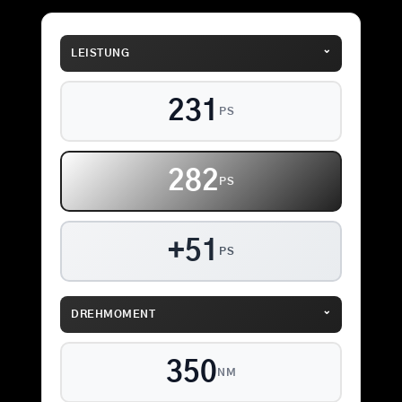
⌄
LEISTUNG
231
PS
282
PS
+51
PS
⌄
DREHMOMENT
350
NM