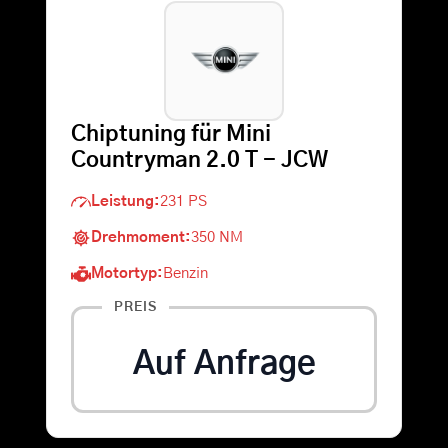
Warenkorb
Suche
Chiptuning für Mini
nach:
Countryman 2.0 T - JCW
Leistung:
231 PS
Drehmoment:
350 NM
Motortyp:
Benzin
PREIS
Auf Anfrage