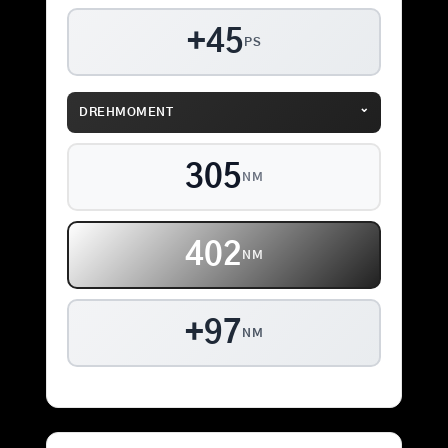
+45
PS
⌄
DREHMOMENT
305
NM
402
NM
+97
NM