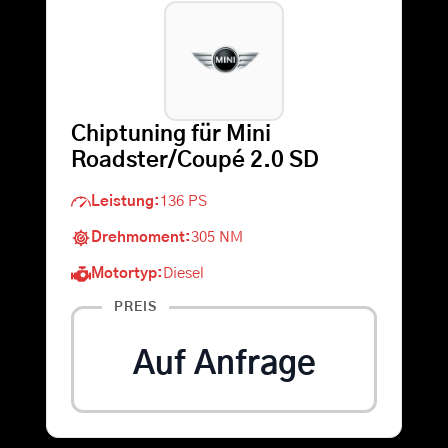
Warenkorb
Suche
Chiptuning für Mini
nach:
Roadster/Coupé 2.0 SD
Leistung:
136 PS
Drehmoment:
305 NM
Motortyp:
Diesel
PREIS
Auf Anfrage