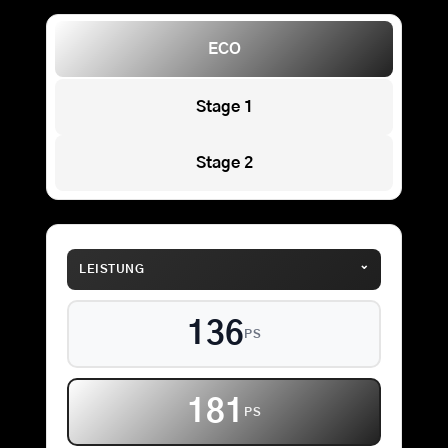
ECO
Stage 1
Stage 2
⌄
LEISTUNG
136
PS
181
PS