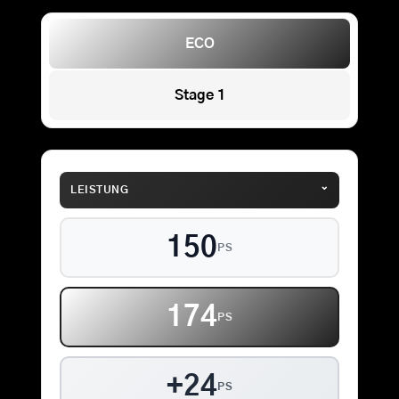
ECO
Stage 1
⌄
LEISTUNG
150
PS
174
PS
+24
PS