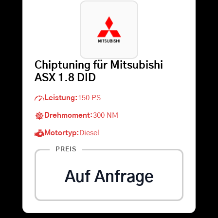
Warenkorb
Suche
Chiptuning für Mitsubishi
nach:
ASX 1.8 DID
Leistung:
150 PS
Drehmoment:
300 NM
Motortyp:
Diesel
PREIS
Auf Anfrage