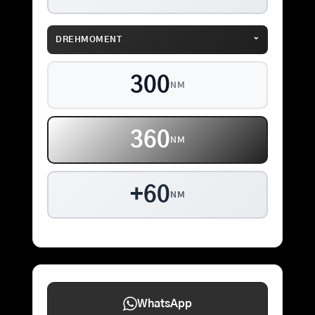
⌄
DREHMOMENT
300
NM
360
NM
+60
NM
WhatsApp