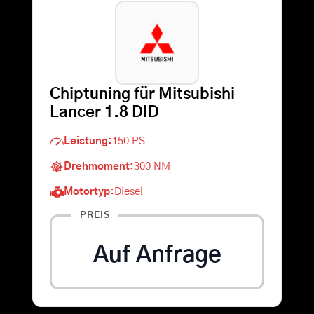
Warenkorb
Suche
Chiptuning für Mitsubishi
nach:
Lancer 1.8 DID
Leistung:
150 PS
Drehmoment:
300 NM
Motortyp:
Diesel
PREIS
Auf Anfrage