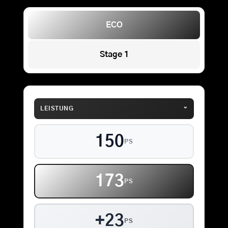
ECO
Stage 1
⌄
LEISTUNG
150
PS
173
PS
+23
PS