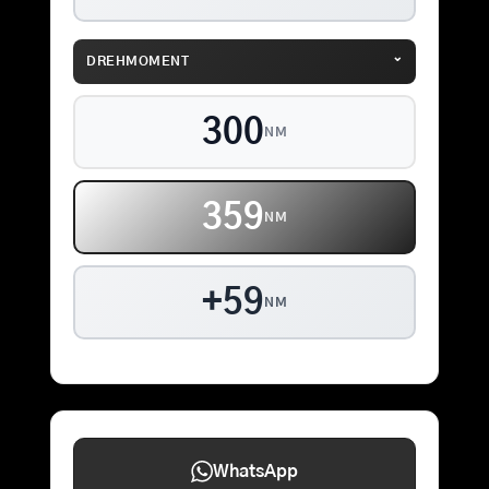
⌄
DREHMOMENT
300
NM
359
NM
+59
NM
WhatsApp