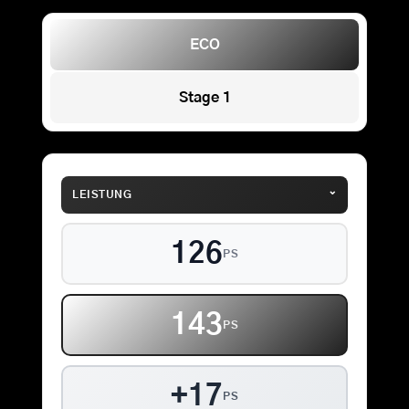
ECO
Stage 1
⌄
LEISTUNG
126
PS
143
PS
+17
PS