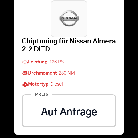
Warenkorb
Suche
Chiptuning für Nissan Almera
nach:
2.2 DITD
Leistung:
126 PS
Drehmoment:
280 NM
Motortyp:
Diesel
PREIS
Auf Anfrage