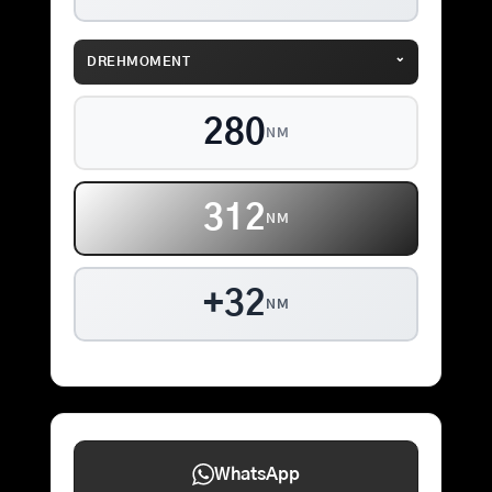
⌄
DREHMOMENT
280
NM
312
NM
+32
NM
WhatsApp