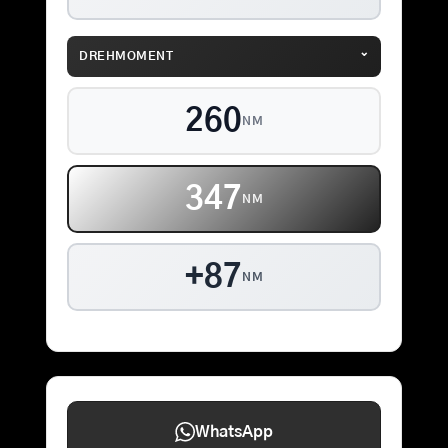
⌄
DREHMOMENT
260
NM
347
NM
+87
NM
WhatsApp