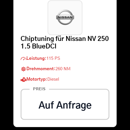
Warenkorb
Suche
Chiptuning für Nissan NV 250
nach:
1.5 BlueDCI
Leistung:
115 PS
Drehmoment:
260 NM
Motortyp:
Diesel
PREIS
Auf Anfrage