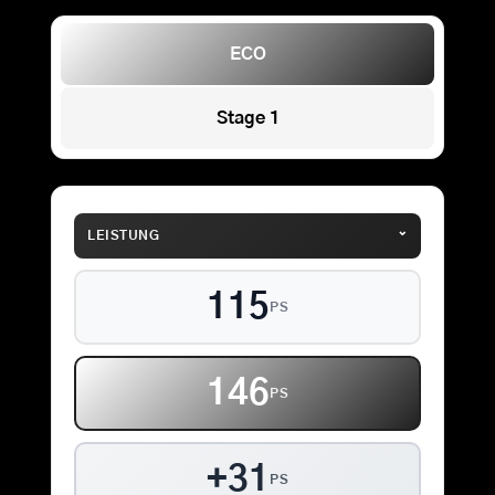
ECO
Stage 1
⌄
LEISTUNG
115
PS
146
PS
+31
PS