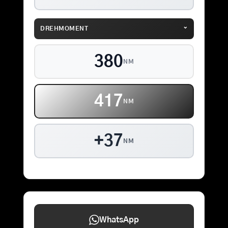
⌄
DREHMOMENT
380
NM
417
NM
+37
NM
WhatsApp