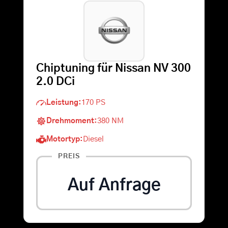
Warenkorb
Suche
Chiptuning für Nissan NV 300
nach:
2.0 DCi
Leistung:
170 PS
Drehmoment:
380 NM
Motortyp:
Diesel
PREIS
Auf Anfrage