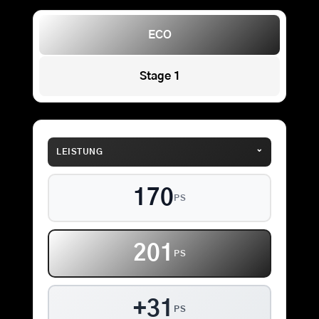
ECO
Stage 1
⌄
LEISTUNG
170
PS
201
PS
+31
PS