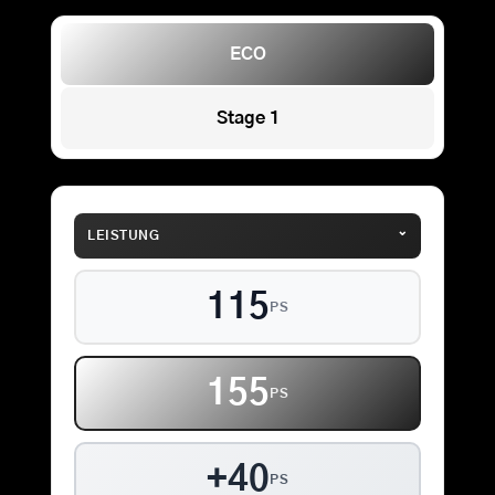
ECO
Stage 1
⌄
LEISTUNG
115
PS
155
PS
+40
PS