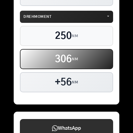
⌄
DREHMOMENT
250
NM
306
NM
+56
NM
WhatsApp