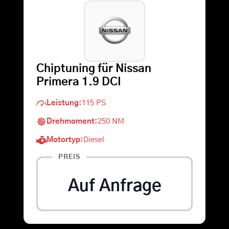
Warenkorb
Suche
Chiptuning für Nissan
nach:
Primera 1.9 DCI
Leistung:
115 PS
Drehmoment:
250 NM
Motortyp:
Diesel
PREIS
Auf Anfrage