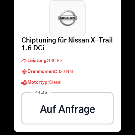
Warenkorb
Suche
Chiptuning für Nissan X-Trail
nach:
1.6 DCi
Leistung:
130 PS
Drehmoment:
320 NM
Motortyp:
Diesel
PREIS
Auf Anfrage