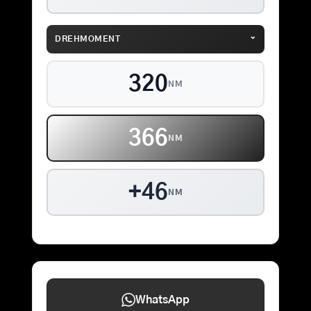
⌄
DREHMOMENT
320
NM
366
NM
+46
NM
WhatsApp