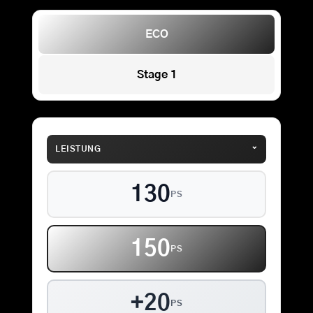
ECO
Stage 1
⌄
LEISTUNG
130
PS
150
PS
+20
PS