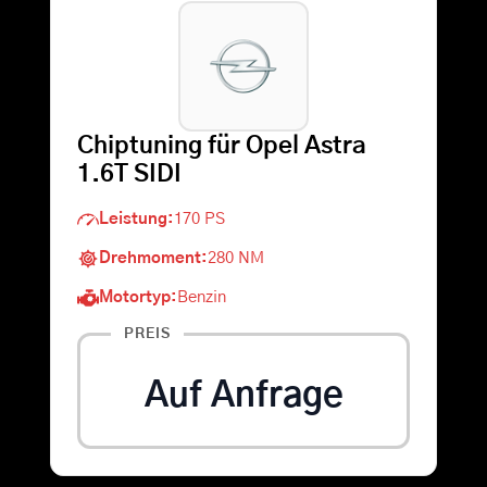
Warenkorb
Suche
Chiptuning für Opel Astra
nach:
1.6T SIDI
Leistung:
170 PS
Drehmoment:
280 NM
Motortyp:
Benzin
PREIS
Auf Anfrage