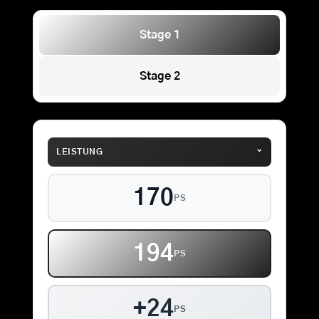
Stage 1
Stage 2
⌄
LEISTUNG
170
PS
194
PS
+24
PS