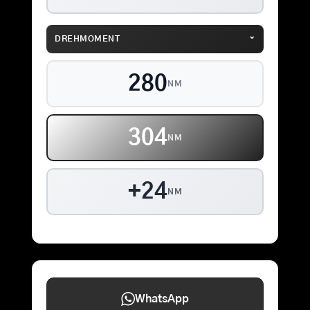
⌄
DREHMOMENT
280
NM
304
NM
+24
NM
WhatsApp