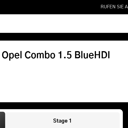
RUFEN SIE 
ueHDI
Softwareoptimierung
r Opel Combo 1.5 BlueHDI
Shop
FAQ
Referenzen
Leistungen
Stage 1