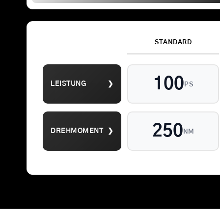
STANDARD
Suche
100
LEISTUNG
❯
nach:
PS
250
DREHMOMENT
❯
NM