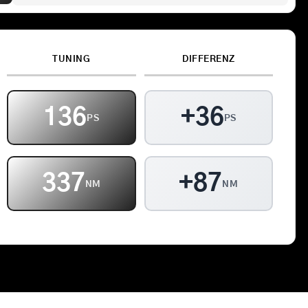
Kontakt
TUNING
DIFFERENZ
Warenkorb
136
+36
PS
PS
337
+87
NM
NM