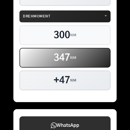
⌄
DREHMOMENT
300
NM
347
NM
+47
NM
WhatsApp