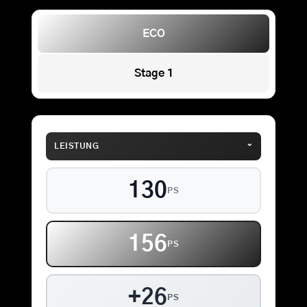
ECO
Stage 1
⌄
LEISTUNG
130
PS
156
PS
+26
PS