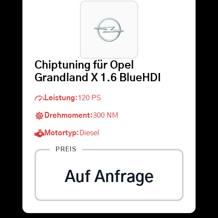
Warenkorb
Suche
Chiptuning für Opel
nach:
Grandland X 1.6 BlueHDI
Leistung:
120 PS
Drehmoment:
300 NM
Motortyp:
Diesel
PREIS
Auf Anfrage