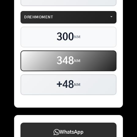
⌄
DREHMOMENT
300
NM
348
NM
+48
NM
WhatsApp