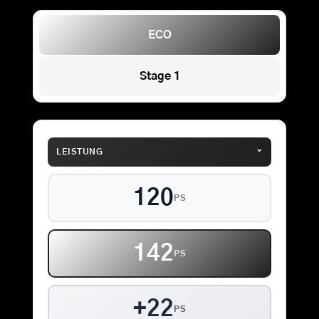
ECO
Stage 1
⌄
LEISTUNG
120
PS
142
PS
+22
PS