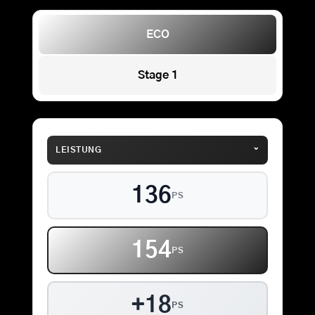
ECO
Stage 1
⌄
LEISTUNG
136
PS
154
PS
+18
PS