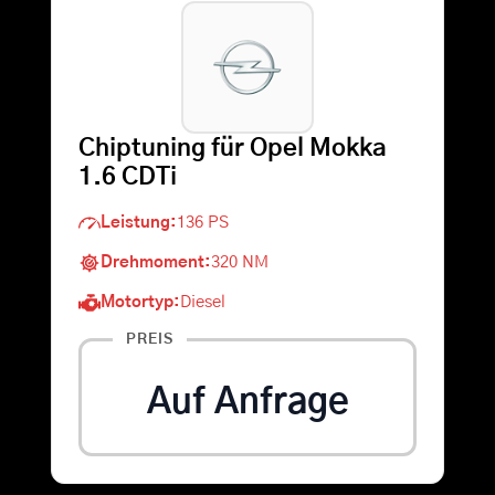
Warenkorb
Suche
Chiptuning für Opel Mokka
nach:
1.6 CDTi
Leistung:
136 PS
Drehmoment:
320 NM
Motortyp:
Diesel
PREIS
Auf Anfrage