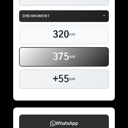
⌄
DREHMOMENT
320
NM
375
NM
+55
NM
WhatsApp