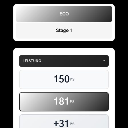
ECO
Stage 1
⌄
LEISTUNG
150
PS
181
PS
+31
PS