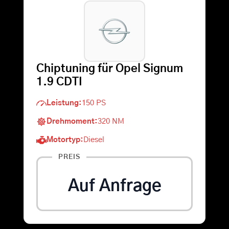
Warenkorb
Suche
Chiptuning für Opel Signum
nach:
1.9 CDTI
Leistung:
150 PS
Drehmoment:
320 NM
Motortyp:
Diesel
PREIS
Auf Anfrage