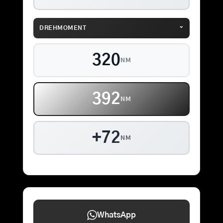
⌄
DREHMOMENT
320
NM
392
NM
+72
NM
WhatsApp