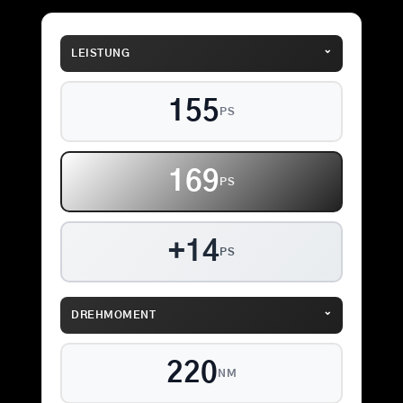
⌄
LEISTUNG
155
PS
169
PS
+14
PS
⌄
DREHMOMENT
220
NM