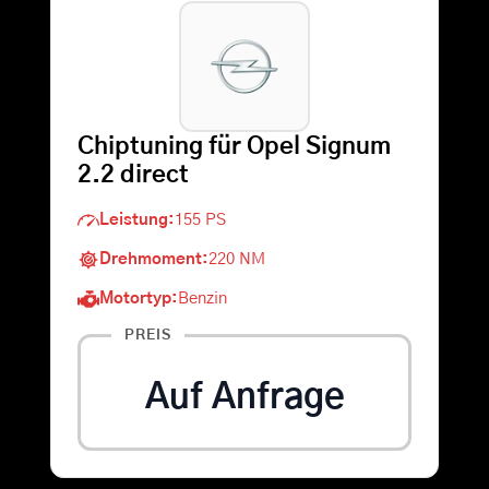
Warenkorb
Suche
Chiptuning für Opel Signum
nach:
2.2 direct
Leistung:
155 PS
Drehmoment:
220 NM
Motortyp:
Benzin
PREIS
Auf Anfrage