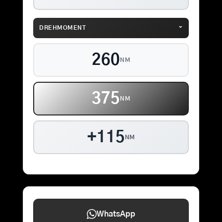
⌄
DREHMOMENT
260
NM
375
NM
+115
NM
WhatsApp