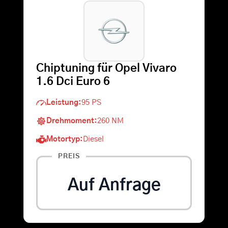
Warenkorb
Suche
Chiptuning für Opel Vivaro
nach:
1.6 Dci Euro 6
Leistung:
95 PS
Drehmoment:
260 NM
Motortyp:
Diesel
PREIS
Auf Anfrage