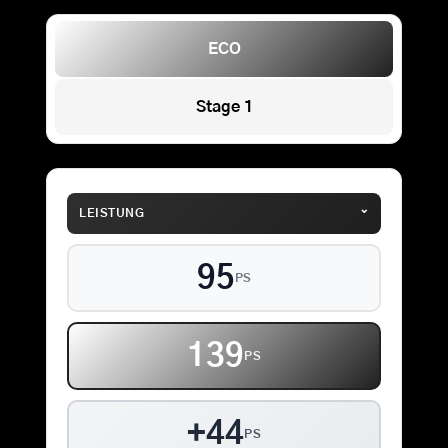
ECO
Stage 1
⌄
LEISTUNG
95
PS
139
PS
+44
PS