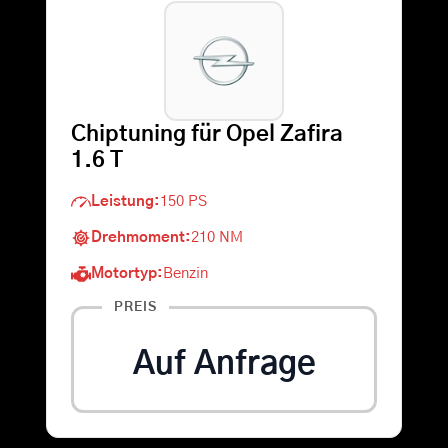
Warenkorb
Suche
Chiptuning für Opel Zafira
nach:
1.6 T
Leistung:
150 PS
Drehmoment:
210 NM
Motortyp:
Benzin
PREIS
Auf Anfrage