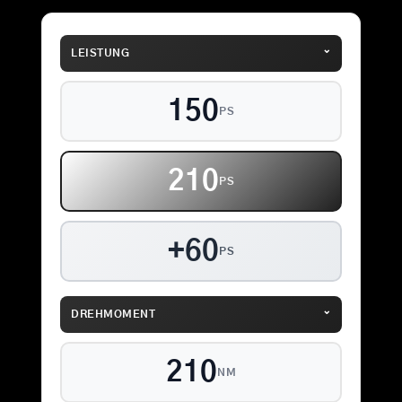
⌄
LEISTUNG
150
PS
210
PS
+60
PS
⌄
DREHMOMENT
210
NM