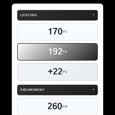
⌄
LEISTUNG
170
PS
192
PS
+22
PS
⌄
DREHMOMENT
260
NM