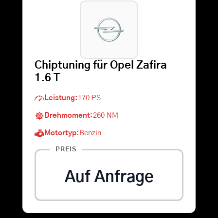
Warenkorb
Suche
Chiptuning für Opel Zafira
nach:
1.6 T
Leistung:
170 PS
Drehmoment:
260 NM
Motortyp:
Benzin
PREIS
Auf Anfrage