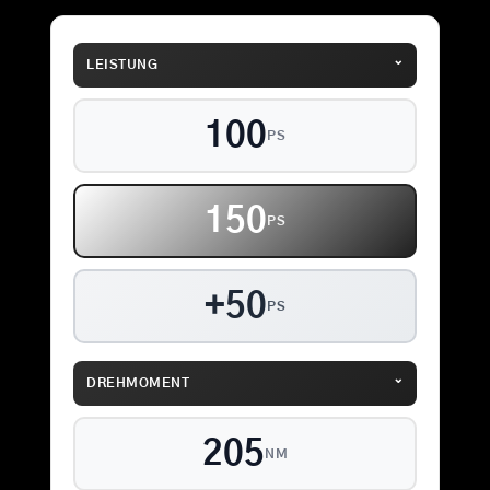
⌄
LEISTUNG
100
PS
150
PS
+50
PS
⌄
DREHMOMENT
205
NM