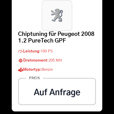
Warenkorb
Suche
Chiptuning für Peugeot 2008
nach:
1.2 PureTech GPF
Leistung:
100 PS
Drehmoment:
205 NM
Motortyp:
Benzin
PREIS
Auf Anfrage